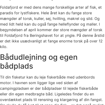
Foldafjord er med dens mange forskellige arter af fisk, et
paradis for lystfiskere. Hele året kan du fange store
mængder af torsk, kuller, sej, hvilling, makrel og sild. Og
med lidt held kan du også fange helleflynder og maller. I
begyndelsen af april kommer der store mængder af torsk
til Foldafjord fra Beringshavet for at yngle. På denne årstid
er det ikke usædvanligt at fange enorme torsk på over 12
kilo.
Bådudlejning og egen
bådplads
Til din fisketur kan du leje fiskerbåde med udenbords
motor. I havnen som ligger lige ved siden af
campingpladsen er der bådpladser til lejede fiskerbåde
eller din egen medbragte båd. Ligeledes finder du en
overdækket plads til rensning og klargøring af din fangst.