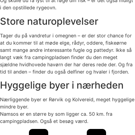
Og skulle du få lyst til at røge din fisk – er det også muligt
i den opstillede rygeovn.
Store naturoplevelser
Tager du på vandretur i omegnen – er der stor chance for
at du kommer til at møde elge, rådyr, oddere, fiskeørne
samt mange andre interessante fugle og pattedyr. Ikke så
langt væk fra campingpladsen finder du den meget
sjældne hvidhovede havørn der har deres rede der. Og fra
tid til anden – finder du også delfiner og hvaler i fjorden.
Hyggelige byer i nærheden
Nærliggende byer er Rørvik og Kolvereid, meget hyggelige
mindre byer.
Namsos er en større by som ligger ca. 50 km. fra
campingpladsen. Også et besøg værd.