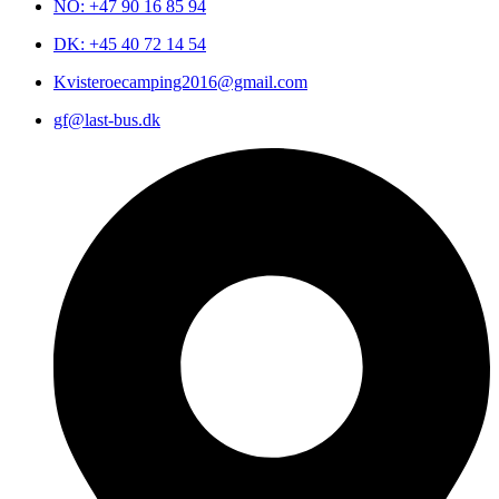
NO: +47 90 16 85 94
DK: +45 40 72 14 54
Kvisteroecamping2016@gmail.com
gf@last-bus.dk