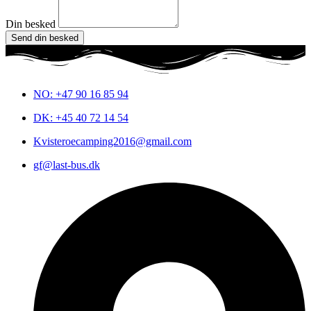
Din besked
Send din besked
NO: +47 90 16 85 94
DK: +45 40 72 14 54
Kvisteroecamping2016@gmail.com
gf@last-bus.dk