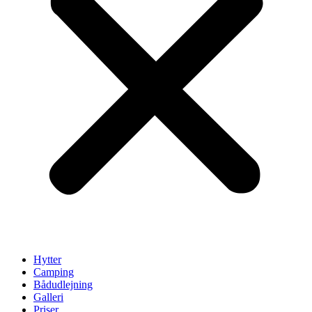
Hytter
Camping
Bådudlejning
Galleri
Priser